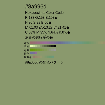
#8a996d
Hexadecimal Color Code
R:138 G:153 B:109
H:80 S:29 B:60
L*:61.03 a*:-13.27 b*:21.41
C:53% M:35% Y:64% K:0%
灰みの黄緑系の色
色相
明度
彩度
補色
類似色
#8a996d の配色パターン