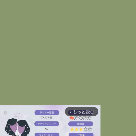
もっと読む
arrow_forward_ios