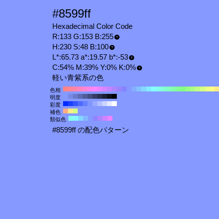
#8599ff
Hexadecimal Color Code
R:133 G:153 B:255
H:230 S:48 B:100
L*:65.73 a*:19.57 b*:-53
C:54% M:39% Y:0% K:0%
軽い青紫系の色
色相
明度
彩度
補色
類似色
#8599ff の配色パターン