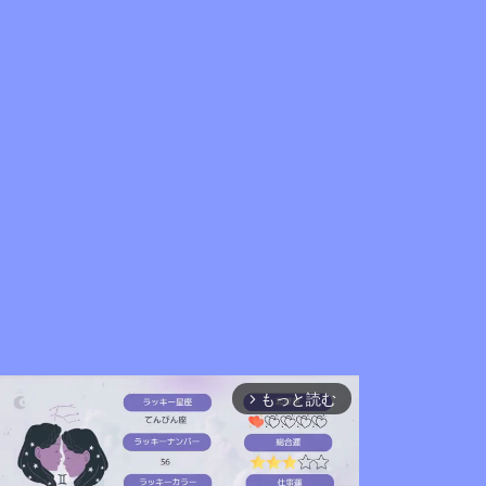
もっと読む
arrow_forward_ios