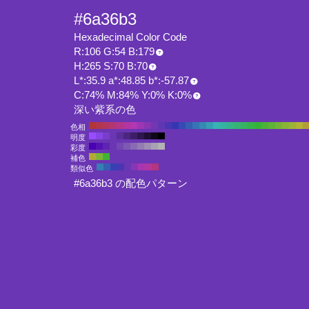
#6a36b3
Hexadecimal Color Code
R:106 G:54 B:179
H:265 S:70 B:70
L*:35.9 a*:48.85 b*:-57.87
C:74% M:84% Y:0% K:0%
深い紫系の色
色相
明度
彩度
補色
類似色
#6a36b3 の配色パターン