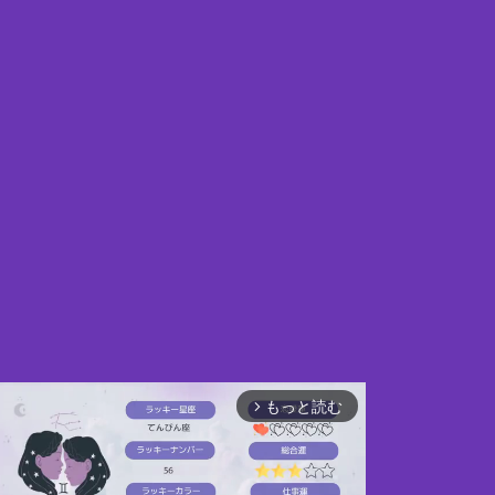
もっと読む
arrow_forward_ios