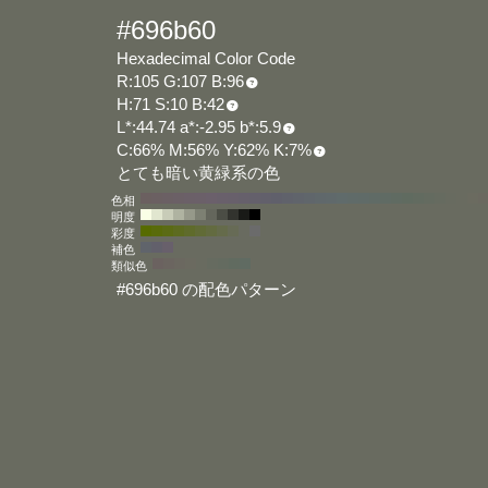
#696b60
Hexadecimal Color Code
R:105 G:107 B:96
H:71 S:10 B:42
L*:44.74 a*:-2.95 b*:5.9
C:66% M:56% Y:62% K:7%
とても暗い黄緑系の色
色相
明度
彩度
補色
類似色
#696b60 の配色パターン