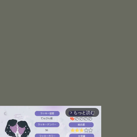
もっと読む
arrow_forward_ios