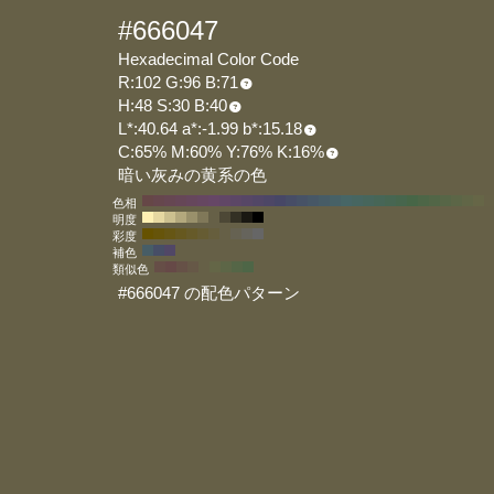
#666047
Hexadecimal Color Code
R:102 G:96 B:71
H:48 S:30 B:40
L*:40.64 a*:-1.99 b*:15.18
C:65% M:60% Y:76% K:16%
暗い灰みの黄系の色
色相
明度
彩度
補色
類似色
#666047 の配色パターン