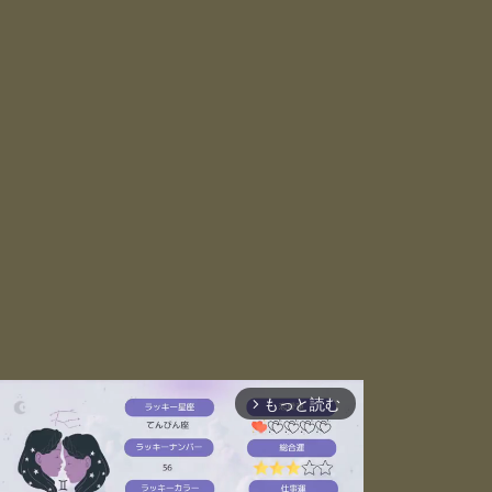
もっと読む
arrow_forward_ios