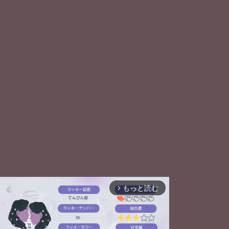
もっと読む
arrow_forward_ios