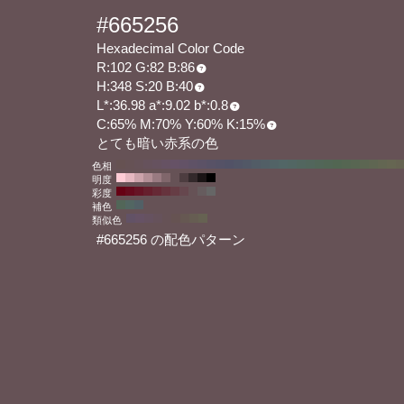
#665256
Hexadecimal Color Code
R:102 G:82 B:86
H:348 S:20 B:40
L*:36.98 a*:9.02 b*:0.8
C:65% M:70% Y:60% K:15%
とても暗い赤系の色
色相
明度
彩度
補色
類似色
#665256 の配色パターン