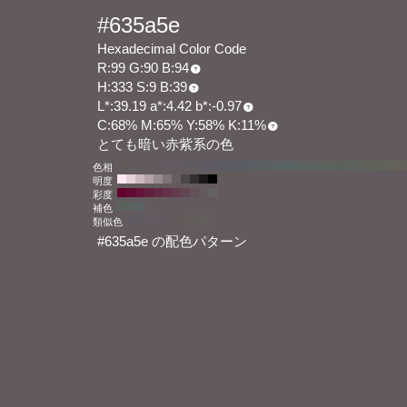
#635a5e
Hexadecimal Color Code
R:99 G:90 B:94
H:333 S:9 B:39
L*:39.19 a*:4.42 b*:-0.97
C:68% M:65% Y:58% K:11%
とても暗い赤紫系の色
色相
明度
彩度
補色
類似色
#635a5e の配色パターン