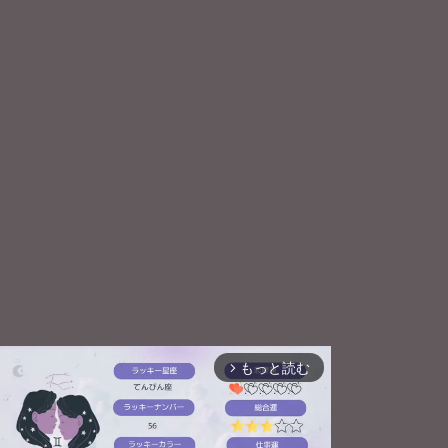
もっと読む
arrow_forward_ios