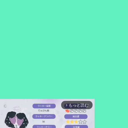
もっと読む
arrow_forward_ios