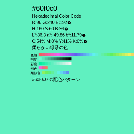
#60f0c0
Hexadecimal Color Code
R:96 G:240 B:192
H:160 S:60 B:94
L*:86.3 a*:-49.86 b*:11.79
C:54% M:0% Y:41% K:0%
柔らかい緑系の色
色相
明度
彩度
補色
類似色
#60f0c0 の配色パターン