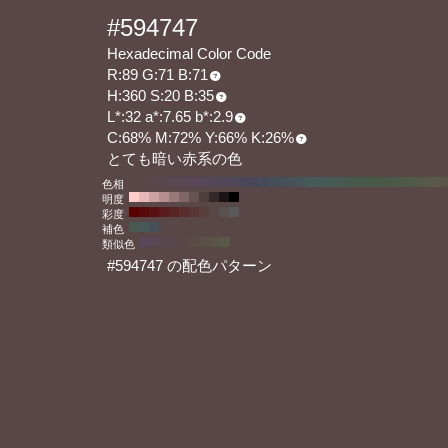
#594747
Hexadecimal Color Code
R:89 G:71 B:71
H:360 S:20 B:35
L*:32 a*:7.65 b*:2.9
C:68% M:72% Y:66% K:26%
とても暗い赤系の色
色相
明度
彩度
補色
類似色
#594747 の配色パターン