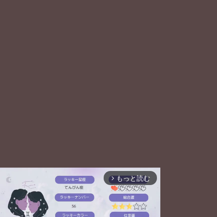
もっと読む
arrow_forward_ios