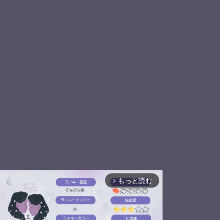
もっと読む
arrow_forward_ios