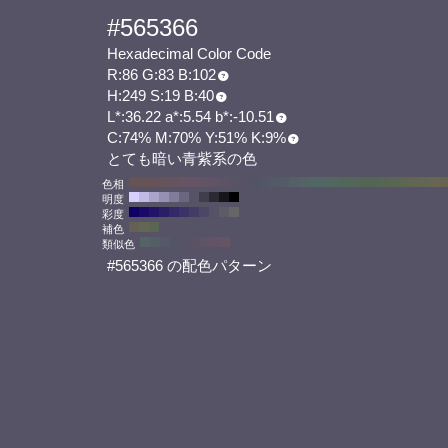
#565366
Hexadecimal Color Code
R:86 G:83 B:102
H:249 S:19 B:40
L*:36.22 a*:5.54 b*:-10.51
C:74% M:70% Y:51% K:9%
とても暗い青紫系の色
色相
明度
彩度
補色
類似色
#565366 の配色パターン