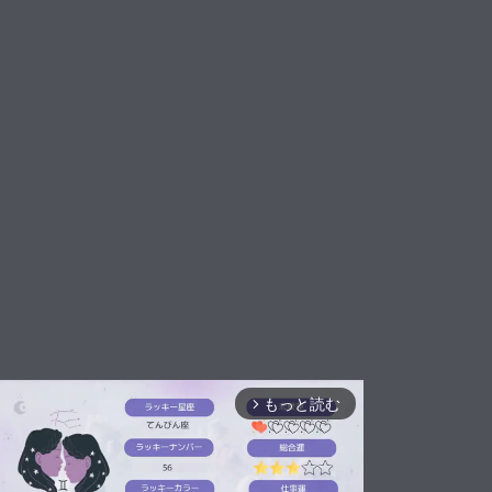
もっと読む
arrow_forward_ios