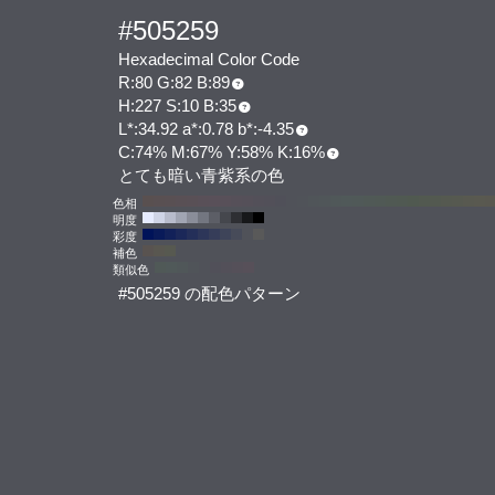
#505259
Hexadecimal Color Code
R:80 G:82 B:89
H:227 S:10 B:35
L*:34.92 a*:0.78 b*:-4.35
C:74% M:67% Y:58% K:16%
とても暗い青紫系の色
色相
明度
彩度
補色
類似色
#505259 の配色パターン