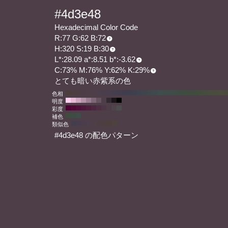
#4d3e48
Hexadecimal Color Code
R:77 G:62 B:72
H:320 S:19 B:30
L*:28.09 a*:8.51 b*:-3.62
C:73% M:76% Y:62% K:29%
とても暗い赤紫系の色
色相
明度
彩度
補色
類似色
#4d3e48 の配色パターン