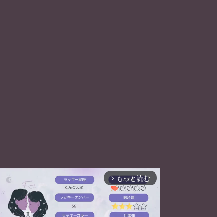
もっと読む
arrow_forward_ios