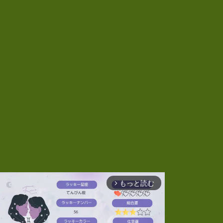
もっと読む
arrow_forward_ios