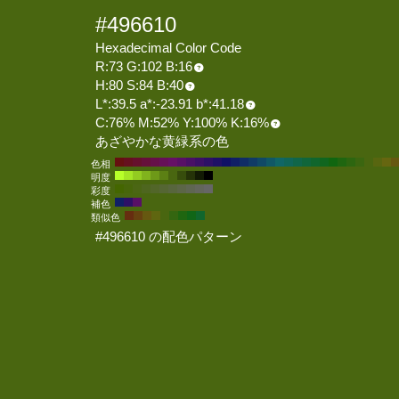
#496610
Hexadecimal Color Code
R:73 G:102 B:16
H:80 S:84 B:40
L*:39.5 a*:-23.91 b*:41.18
C:76% M:52% Y:100% K:16%
あざやかな黄緑系の色
色相
明度
彩度
補色
類似色
#496610 の配色パターン