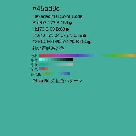
#45ad9c
Hexadecimal Color Code
R:69 G:173 B:156
H:170 S:60 B:68
L*:64.6 a*:-34.07 b*:-0.19
C:70% M:14% Y:47% K:0%
鈍い青緑系の色
色相
明度
彩度
補色
類似色
#45ad9c の配色パターン