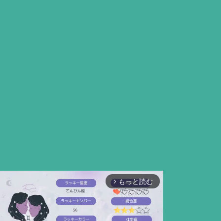
もっと読む
arrow_forward_ios