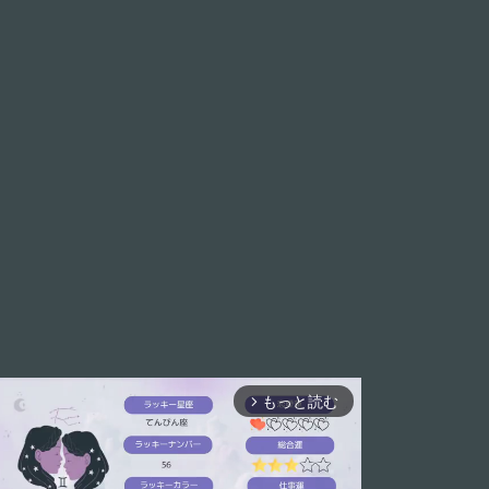
もっと読む
arrow_forward_ios