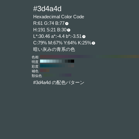
#3d4a4d
Hexadecimal Color Code
R:61 G:74 B:77
H:191 S:21 B:30
L*:30.46 a*:-4.4 b*:-3.51
C:79% M:67% Y:64% K:25%
暗い灰みの青系の色
色相
明度
彩度
補色
類似色
#3d4a4d の配色パターン