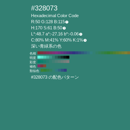
#328073
Hexadecimal Color Code
R:50 G:128 B:115
H:170 S:61 B:50
L*:48.7 a*:-27.16 b*:-0.06
C:80% M:41% Y:60% K:1%
深い青緑系の色
色相
明度
彩度
補色
類似色
#328073 の配色パターン