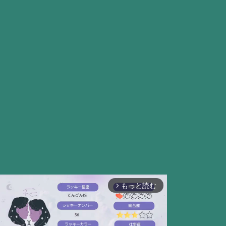
もっと読む
arrow_forward_ios