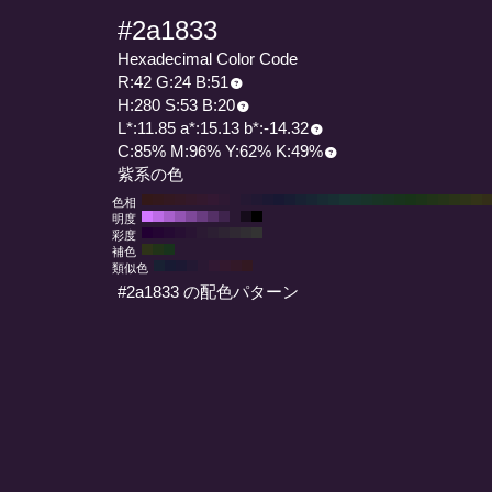
#2a1833
Hexadecimal Color Code
R:42 G:24 B:51
H:280 S:53 B:20
L*:11.85 a*:15.13 b*:-14.32
C:85% M:96% Y:62% K:49%
紫系の色
色相
明度
彩度
補色
類似色
#2a1833 の配色パターン