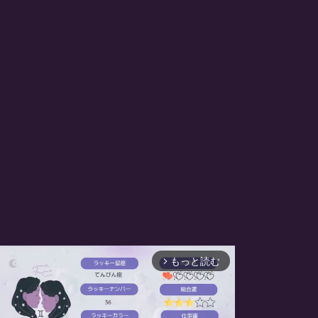
もっと読む
arrow_forward_ios