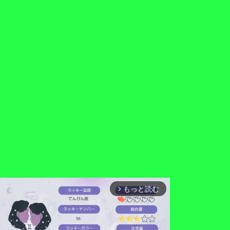
もっと読む
arrow_forward_ios