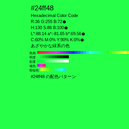
#24ff48
Hexadecimal Color Code
R:36 G:255 B:72
H:130 S:86 B:100
L*:88.14 a*:-81.65 b*:69.56
C:60% M:0% Y:90% K:0%
あざやかな緑系の色
色相
明度
彩度
補色
類似色
#24ff48 の配色パターン