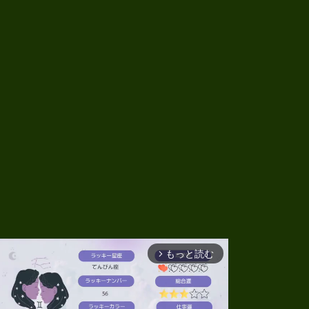
もっと読む
arrow_forward_ios