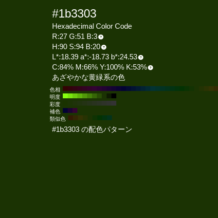
#1b3303
Hexadecimal Color Code
R:27 G:51 B:3
H:90 S:94 B:20
L*:18.39 a*:-18.73 b*:24.53
C:84% M:66% Y:100% K:53%
あざやかな黄緑系の色
色相
明度
彩度
補色
類似色
#1b3303 の配色パターン