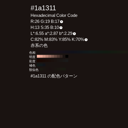
#1a1311
Hexadecimal Color Code
R:26 G:19 B:17
H:13 S:35 B:10
L*:6.55 a*:2.87 b*:2.29
C:82% M:83% Y:85% K:70%
赤系の色
色相
明度
彩度
補色
類似色
#1a1311 の配色パターン