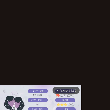
もっと読む
arrow_forward_ios