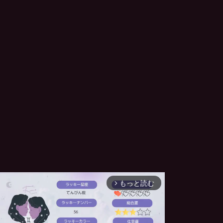
もっと読む
arrow_forward_ios