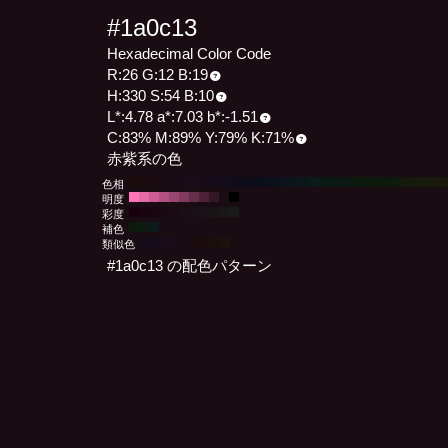
#1a0c13
Hexadecimal Color Code
R:26 G:12 B:19
H:330 S:54 B:10
L*:4.78 a*:7.03 b*:-1.51
C:83% M:89% Y:79% K:71%
赤紫系の色
色相
明度
彩度
補色
類似色
#1a0c13 の配色パターン