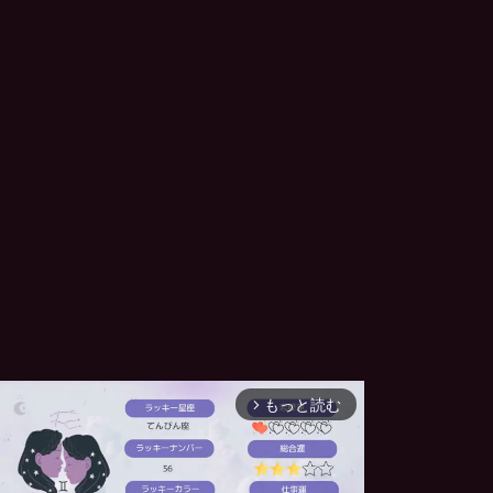
もっと読む
arrow_forward_ios