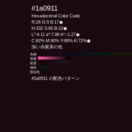
#1a0911
Hexadecimal Color Code
R:26 G:9 B:17
H:332 S:65 B:10
L*:4.11 a*:7.86 b*:-1.27
C:82% M:90% Y:80% K:72%
深い赤紫系の色
色相
明度
彩度
補色
類似色
#1a0911 の配色パターン