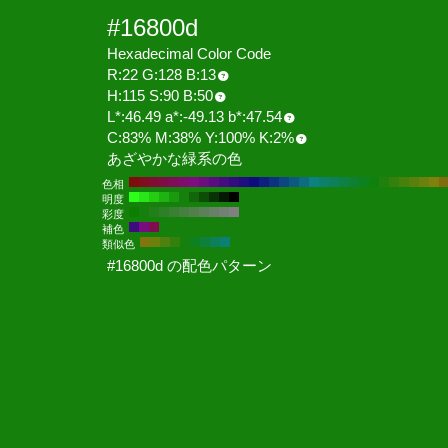
#16800d
Hexadecimal Color Code
R:22 G:128 B:13
H:115 S:90 B:50
L*:46.49 a*:-49.13 b*:47.54
C:83% M:38% Y:100% K:2%
あざやかな緑系の色
色相
明度
彩度
補色
類似色
#16800d の配色パターン