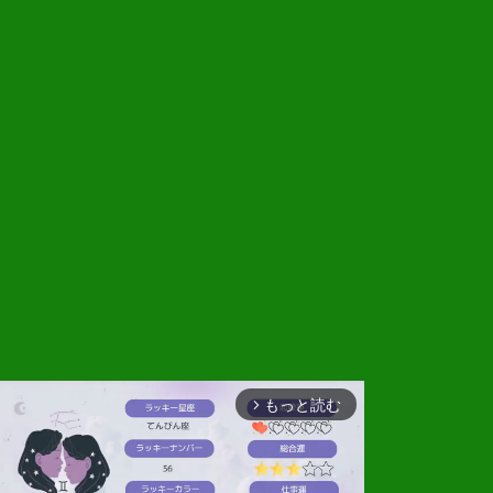
もっと読む
arrow_forward_ios