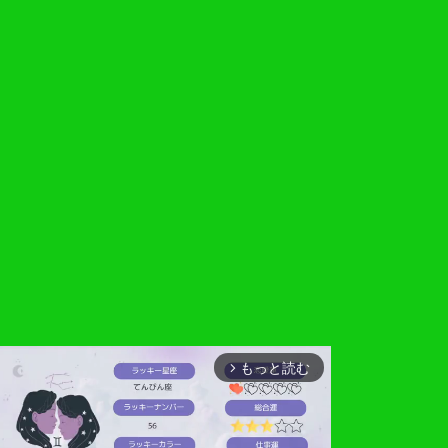
もっと読む
arrow_forward_ios