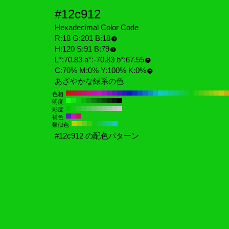
#12c912
Hexadecimal Color Code
R:18 G:201 B:18
H:120 S:91 B:79
L*:70.83 a*:-70.83 b*:67.55
C:70% M:0% Y:100% K:0%
あざやかな緑系の色
色相
明度
彩度
補色
類似色
#12c912 の配色パターン