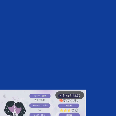
もっと読む
arrow_forward_ios