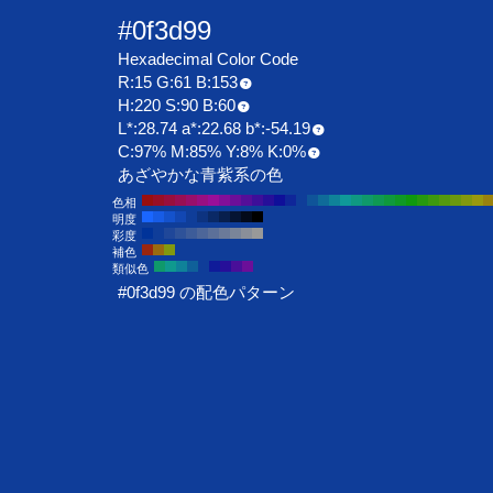
#0f3d99
Hexadecimal Color Code
R:15 G:61 B:153
H:220 S:90 B:60
L*:28.74 a*:22.68 b*:-54.19
C:97% M:85% Y:8% K:0%
あざやかな青紫系の色
色相
明度
彩度
補色
類似色
#0f3d99 の配色パターン