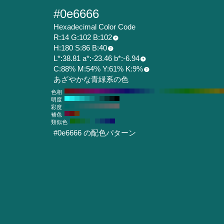
#0e6666
Hexadecimal Color Code
R:14 G:102 B:102
H:180 S:86 B:40
L*:38.81 a*:-23.46 b*:-6.94
C:88% M:54% Y:61% K:9%
あざやかな青緑系の色
色相
明度
彩度
補色
類似色
#0e6666 の配色パターン