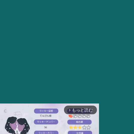
もっと読む
arrow_forward_ios