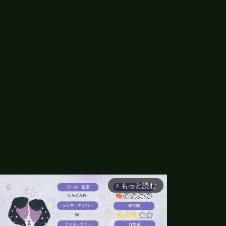
もっと読む
arrow_forward_ios