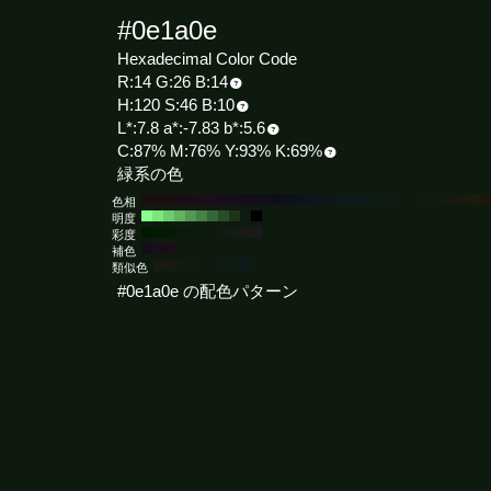
#0e1a0e
Hexadecimal Color Code
R:14 G:26 B:14
H:120 S:46 B:10
L*:7.8 a*:-7.83 b*:5.6
C:87% M:76% Y:93% K:69%
緑系の色
色相
明度
彩度
補色
類似色
#0e1a0e の配色パターン