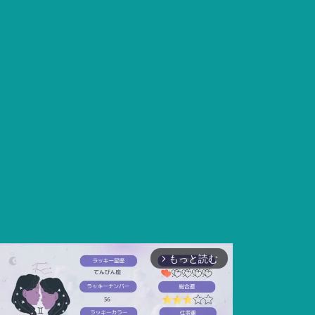
もっと読む
arrow_forward_ios