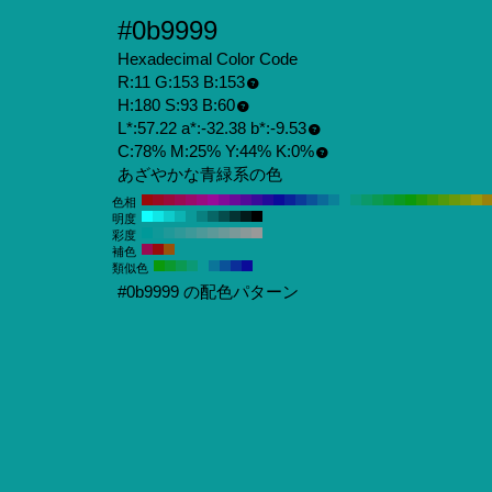
#0b9999
Hexadecimal Color Code
R:11 G:153 B:153
H:180 S:93 B:60
L*:57.22 a*:-32.38 b*:-9.53
C:78% M:25% Y:44% K:0%
あざやかな青緑系の色
色相
明度
彩度
補色
類似色
#0b9999 の配色パターン