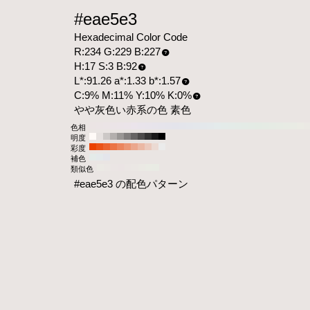
#eae5e3
Hexadecimal Color Code
R:234 G:229 B:227
H:17 S:3 B:92
L*:91.26 a*:1.33 b*:1.57
C:9% M:11% Y:10% K:0%
やや灰色い赤系の色 素色
色相
明度
彩度
補色
類似色
#eae5e3 の配色パターン