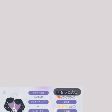
もっと読む
arrow_forward_ios