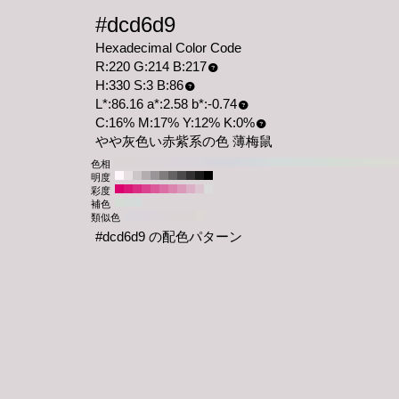
#dcd6d9
Hexadecimal Color Code
R:220 G:214 B:217
H:330 S:3 B:86
L*:86.16 a*:2.58 b*:-0.74
C:16% M:17% Y:12% K:0%
やや灰色い赤紫系の色 薄梅鼠
色相
明度
彩度
補色
類似色
#dcd6d9 の配色パターン