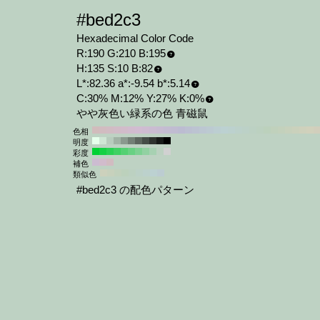
#bed2c3
Hexadecimal Color Code
R:190 G:210 B:195
H:135 S:10 B:82
L*:82.36 a*:-9.54 b*:5.14
C:30% M:12% Y:27% K:0%
やや灰色い緑系の色 青磁鼠
色相
明度
彩度
補色
類似色
#bed2c3 の配色パターン