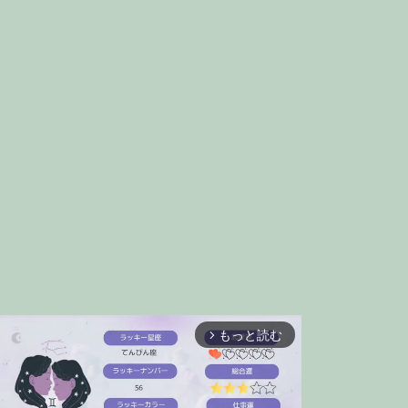
もっと読む
arrow_forward_ios