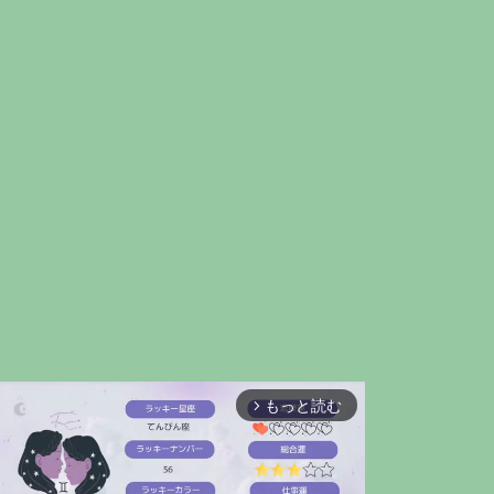
もっと読む
arrow_forward_ios