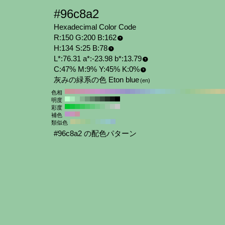
#96c8a2
Hexadecimal Color Code
R:150 G:200 B:162
H:134 S:25 B:78
L*:76.31 a*:-23.98 b*:13.79
C:47% M:9% Y:45% K:0%
灰みの緑系の色 Eton blue
(en)
色相
明度
彩度
補色
類似色
#96c8a2 の配色パターン