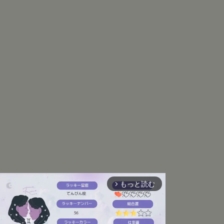
もっと読む
arrow_forward_ios