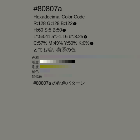
#80807a
Hexadecimal Color Code
R:128 G:128 B:122
H:60 S:5 B:50
L*:53.41 a*:-1.16 b*:3.25
C:57% M:49% Y:50% K:0%
とても暗い黄系の色
色相
明度
彩度
補色
類似色
#80807a の配色パターン