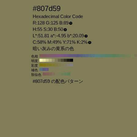
#807d59
Hexadecimal Color Code
R:128 G:125 B:89
H:55 S:30 B:50
L*:51.81 a*:-4.95 b*:20.09
C:58% M:49% Y:71% K:2%
暗い灰みの黄系の色
色相
明度
彩度
補色
類似色
#807d59 の配色パターン