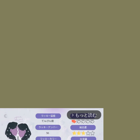
もっと読む
arrow_forward_ios