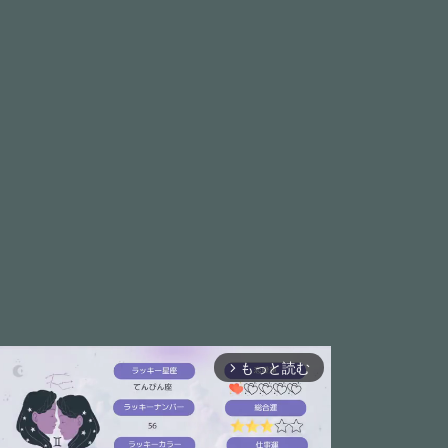
もっと読む
arrow_forward_ios