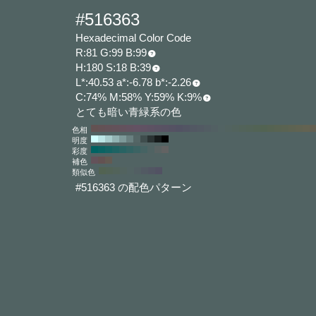
#516363
Hexadecimal Color Code
R:81 G:99 B:99
H:180 S:18 B:39
L*:40.53 a*:-6.78 b*:-2.26
C:74% M:58% Y:59% K:9%
とても暗い青緑系の色
色相
明度
彩度
補色
類似色
#516363 の配色パターン