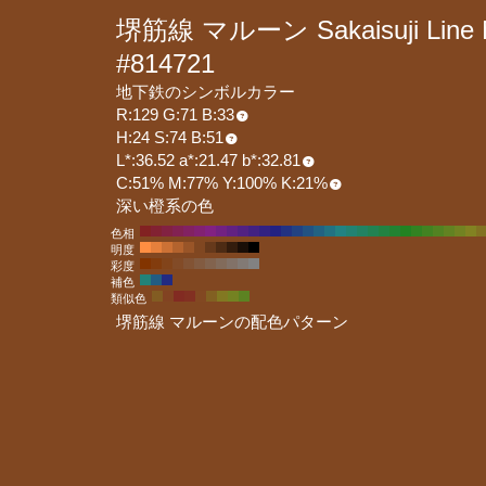
堺筋線 マルーン Sakaisuji Line 
#814721
地下鉄のシンボルカラー
R:129 G:71 B:33
H:24 S:74 B:51
L*:36.52 a*:21.47 b*:32.81
C:51% M:77% Y:100% K:21%
深い橙系の色
色相
明度
彩度
補色
類似色
堺筋線 マルーンの配色パターン