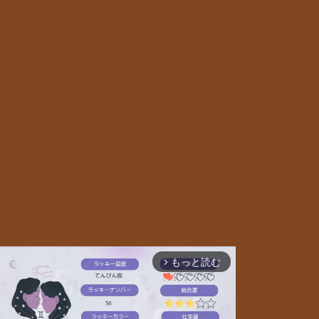
もっと読む
arrow_forward_ios