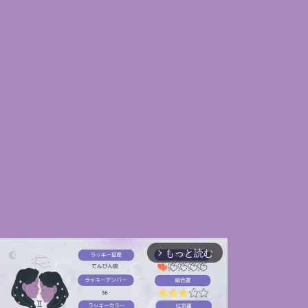
もっと読む
arrow_forward_ios