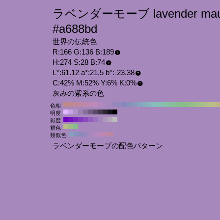
ラベンダーモーブ lavender mau
#a688bd
世界の伝統色
R:166 G:136 B:189
H:274 S:28 B:74
L*:61.12 a*:21.5 b*:-23.38
C:42% M:52% Y:6% K:0%
灰みの紫系の色
色相
明度
彩度
補色
類似色
ラベンダーモーブの配色パターン