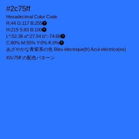
#2c75ff
Hexadecimal Color Code
R:44 G:117 B:255
H:219 S:83 B:100
L*:52.36 a*:27.54 b*:-74.68
C:80% M:55% Y:0% K:0%
あざやかな青紫系の色 Bleu électrique
(fr)
Azul eléctrico
(es)
#2c75ff の配色パターン