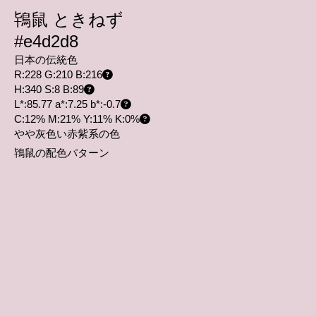
鴇鼠 ときねず
#e4d2d8
日本の伝統色
R:228 G:210 B:216
H:340 S:8 B:89
L*:85.77 a*:7.25 b*:-0.7
C:12% M:21% Y:11% K:0%
やや灰色い赤紫系の色
鴇鼠の配色パターン