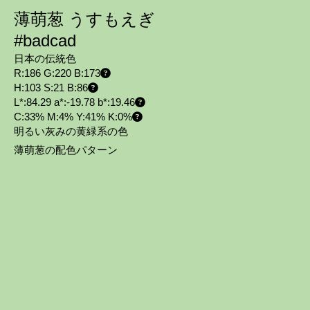
薄萌葱 うすもえぎ
#badcad
日本の伝統色
R:186 G:220 B:173
H:103 S:21 B:86
L*:84.29 a*:-19.78 b*:19.46
C:33% M:4% Y:41% K:0%
明るい灰みの黄緑系の色
薄萌葱の配色パターン