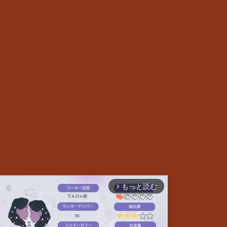
もっと読む
arrow_forward_ios