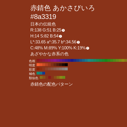
赤錆色 あかさびいろ
#8a3319
日本の伝統色
R:138 G:51 B:25
H:14 S:82 B:54
L*:33.65 a*:35.7 b*:34.56
C:48% M:89% Y:100% K:19%
あざやかな赤系の色
色相
明度
彩度
補色
類似色
赤錆色の配色パターン