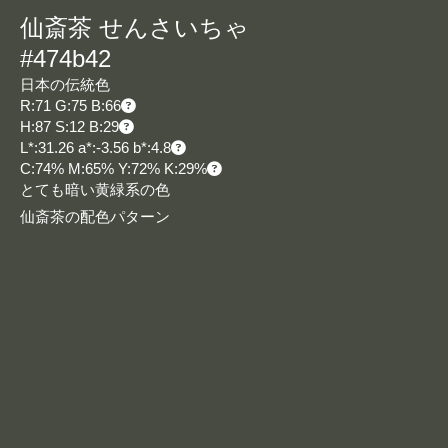
仙斎茶 せんさいちゃ
#474b42
日本の伝統色
R:71 G:75 B:66
H:87 S:12 B:29
L*:31.26 a*:-3.56 b*:4.8
C:74% M:65% Y:72% K:29%
とても暗い黄緑系の色
仙斎茶の配色パターン