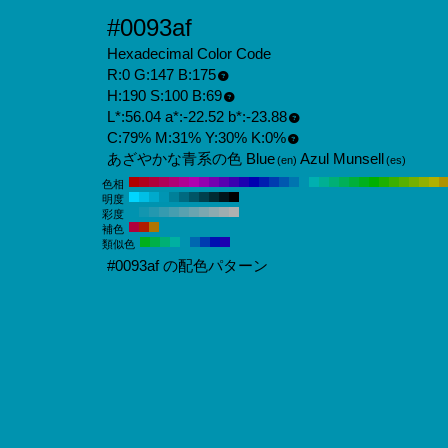
#0093af
Hexadecimal Color Code
R:0 G:147 B:175
H:190 S:100 B:69
L*:56.04 a*:-22.52 b*:-23.88
C:79% M:31% Y:30% K:0%
あざやかな青系の色 Blue
Azul Munsell
(en)
(es)
色相
明度
彩度
補色
類似色
#0093af の配色パターン