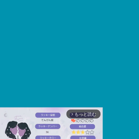
もっと読む
arrow_forward_ios